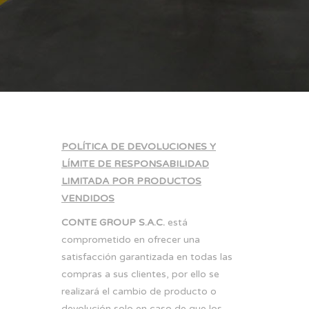
POLÍTICA DE DEVOLUCIONES Y
LÍMITE DE RESPONSABILIDAD
LIMITADA POR PRODUCTOS
VENDIDOS
CONTE GROUP S.A.C.
está
comprometido en ofrecer una
satisfacción garantizada en todas las
compras a sus clientes, por ello se
realizará el cambio de producto o
devolución solo en caso de que los